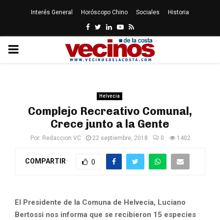
Interés General
Horóscopo Chino
Sociales
Historia
Facebook
Twitter
Linkedin
Youtube
Rss
PRIMARY
MENU
Helvecia
Complejo Recreativo Comunal,
Crece junto a la Gente
Por:
Redaccion VC
22 septiembre, 2018
0
1402
COMPARTIR
0
El Presidente de la Comuna de Helvecia, Luciano
Bertossi nos informa que se recibieron 15 especies