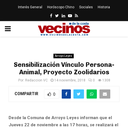
Interés General
Horóscopo Chino
Sociales
Historia
Facebook
Twitter
Linkedin
Youtube
Rss
PRIMARY
MENU
Arroyo Leyes
Sensibilización Vínculo Persona-
Animal, Proyecto Zoolidarios
Por:
Redaccion VC
14 noviembre, 2018
0
1308
COMPARTIR
0
Desde la Comuna de Arroyo Leyes informan que el
Jueves 22 de noviembre a las 17 horas, se realizará el