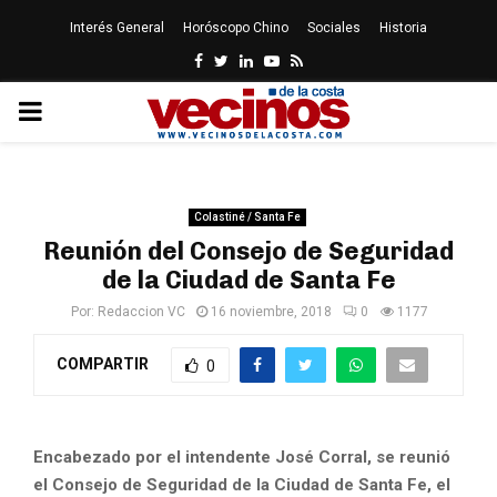
Interés General
Horóscopo Chino
Sociales
Historia
Facebook
Twitter
Linkedin
Youtube
Rss
PRIMARY
MENU
Colastiné / Santa Fe
Reunión del Consejo de Seguridad
de la Ciudad de Santa Fe
Por:
Redaccion VC
16 noviembre, 2018
0
1177
COMPARTIR
0
Encabezado por el intendente José Corral, se reunió
el Consejo de Seguridad de la Ciudad de Santa Fe, el