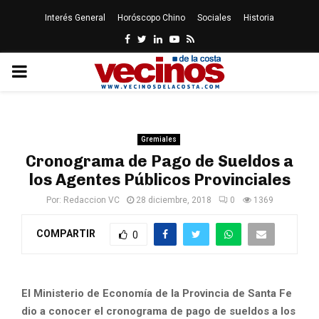
Interés General
Horóscopo Chino
Sociales
Historia
Facebook
Twitter
Linkedin
Youtube
Rss
PRIMARY
MENU
Gremiales
Cronograma de Pago de Sueldos a
los Agentes Públicos Provinciales
Por:
Redaccion VC
28 diciembre, 2018
0
1369
COMPARTIR
0
El Ministerio de Economía de la Provincia de Santa Fe
dio a conocer el cronograma de pago de sueldos a los