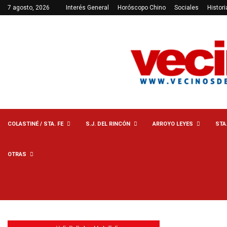
7 agosto, 2026
Interés General
Horóscopo Chino
Sociales
Histori
COLASTINÉ / STA. FE
S.J. DEL RINCÓN
ARROYO LEYES
STA
OTRAS