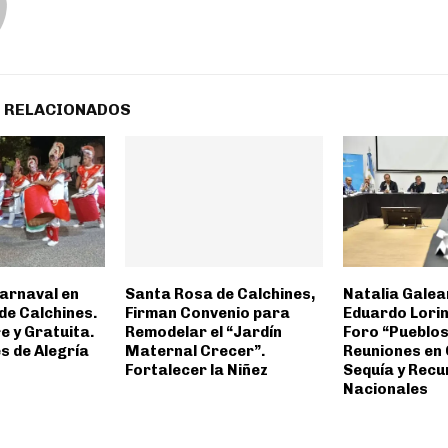
 RELACIONADOS
 Carnaval en
Santa Rosa de Calchines,
Natalia Galea
de Calchines.
Firman Convenio para
Eduardo Lorin
e y Gratuita.
Remodelar el “Jardín
Foro “Pueblos
s de Alegría
Maternal Crecer”.
Reuniones en 
Fortalecer la Niñez
Sequía y Rec
Nacionales