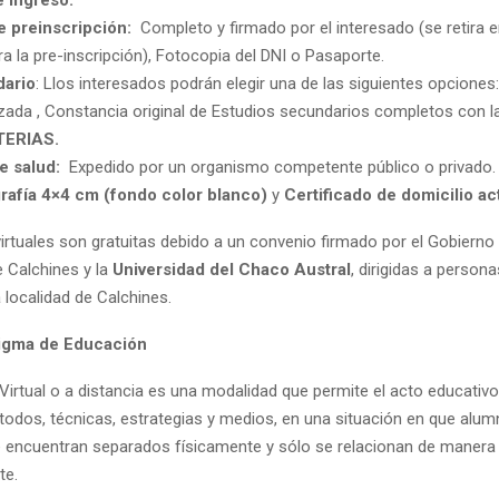
e preinscripción:
Completo y firmado por el interesado (se retira e
ra la pre-inscripción), Fotocopia del DNI o Pasaporte.
dario
: Llos interesados podrán elegir una de las siguientes opcione
lizada , Constancia original de Estudios secundarios completos con 
ERIAS.
de salud:
Expedido por un organismo competente público o privado.
grafía 4×4 cm (fondo color blanco)
y
Certificado de domicilio ac
virtuales son gratuitas debido a un convenio firmado por el Gobiern
 Calchines y la
Universidad del Chaco Austral
, dirigidas a person
a localidad de Calchines.
igma de Educación
Virtual o a distancia es una modalidad que permite el acto educativ
todos, técnicas, estrategias y medios, en una situación en que alum
 encuentran separados físicamente y sólo se relacionan de manera 
te.