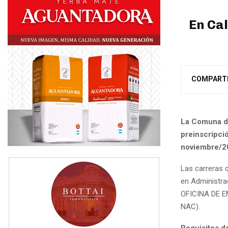
En Cal
COMPART
La Comuna de
preinscripció
noviembre/20
Las carreras 
en Administra
OFICINA DE EM
NAC).
Requisitos d