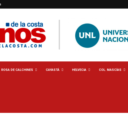
a
. ROSA DE CALCHINES
CAYASTÁ
HELVECIA
COL. MASCÍAS