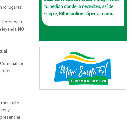
n lo lugares
s: Fotocopia
la leyenda
NO
tual
o Comunal de
as con
o mediante
nos y
presencial