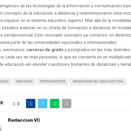
 vertiginoso de las tecnologías de la información y comunicación tra
el concepto de la educación a distancia y redimensionaron esta mod
o espacio en el sistema educativo superior. Más allá de la modalidad
e estudios avanzan en su oferta de formación a distancia, en modalid
a semipresencial. Este renovado concepto ya comenzó, en distintos
buena parte de las universidades nacionales e internacionales.
, seminarios,
carreras de grado
y postgrados en las más disímiles 
nce cada vez de más personas, lo que se convierte en un multiplicad
de educación sin atender cuestiones limitantes de distancias y tiem
UALES
GRATUITAS
PREINSCRIPCIÓN
UNIVERSIDAD DEL CHACO AUSTRAL
IR
0
Redaccion VC