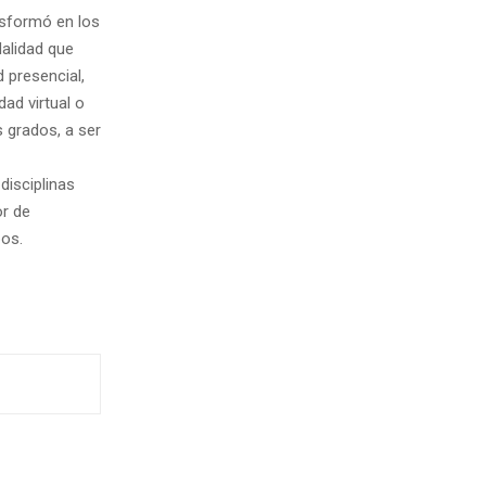
nsformó en los
alidad que
 presencial,
ad virtual o
 grados, a ser
disciplinas
or de
pos.