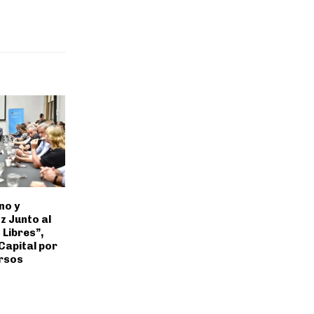
no y
z Junto al
 Libres”,
Capital por
ursos