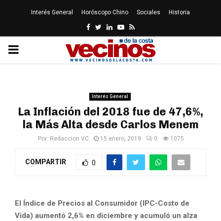
Interés General
Horóscopo Chino
Sociales
Historia
Facebook
Twitter
Linkedin
Youtube
Rss
PRIMARY
MENU
Interés General
La Inflación del 2018 fue de 47,6%,
la Más Alta desde Carlos Menem
Por:
Redaccion VC
15 enero, 2019
0
1075
COMPARTIR
0
El Índice de Precios al Consumidor (IPC-Costo de
Vida) aumentó 2,6% en diciembre y acumuló un alza