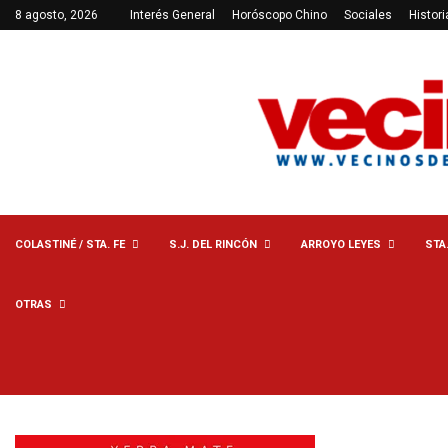
8 agosto, 2026
Interés General
Horóscopo Chino
Sociales
Histori
COLASTINÉ / STA. FE
S.J. DEL RINCÓN
ARROYO LEYES
STA
OTRAS