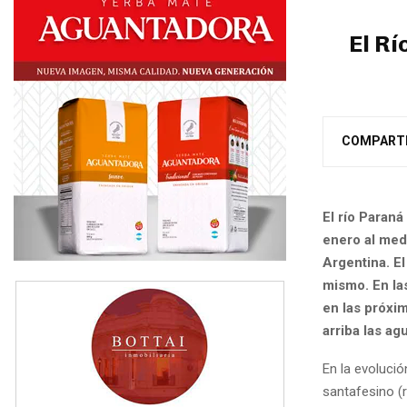
El Rí
COMPART
El río Paraná
enero al med
Argentina. El
mismo. En las
en las próxim
arriba las a
En la evolució
santafesino (r