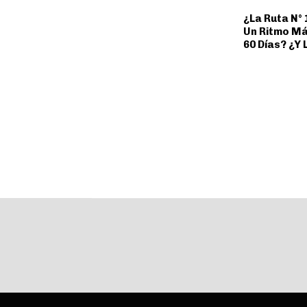
¿La Ruta N° 
Un Ritmo Má
60 Días? ¿Y