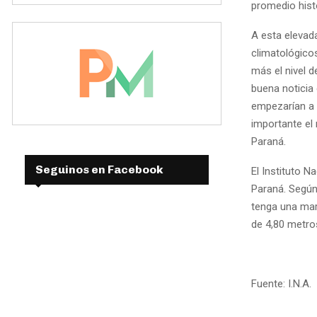
promedio hist
A esta elevada
climatológicos
más el nivel d
buena noticia 
empezarían a 
importante el 
Paraná.
Seguinos en Facebook
El Instituto N
Paraná. Según
tenga una mar
de 4,80 metro
Fuente: I.N.A.