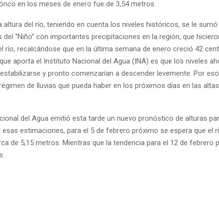
órico en los meses de enero fue de 3,54 metros.
 altura del río, teniendo en cuenta los niveles históricos, se le sumó
 del “Niño” con importantes precipitaciones en la región, que hicier
el río, recalcándose que en la última semana de enero creció 42 cen
que aporta el Instituto Nacional del Agua (INA) es que los niveles ah
estabilizarse y pronto comenzarían a descender levemente. Por es
régimen de lluvias que pueda haber en los próximos días en las alta
acional del Agua emitió esta tarde un nuevo pronóstico de alturas para
 esas estimaciones, para el 5 de febrero próximo se espera que el rí
ca de 5,15 metros. Mientras que la tendencia para el 12 de febrero
s.