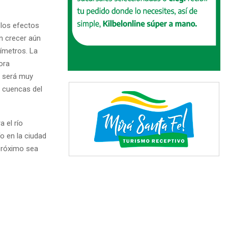
 los efectos
on crecer aún
tímetros. La
ora
o será muy
s cuencas del
 el río
o en la ciudad
 próximo sea