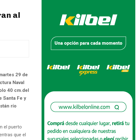
ran al
 martes 29 de
ctura Naval
solo 40 cm.del
e Santa Fe y
stán río
n el puerto
entras que el