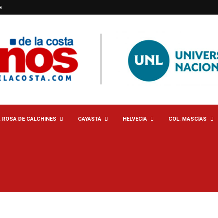
a
. ROSA DE CALCHINES
CAYASTÁ
HELVECIA
COL. MASCÍAS