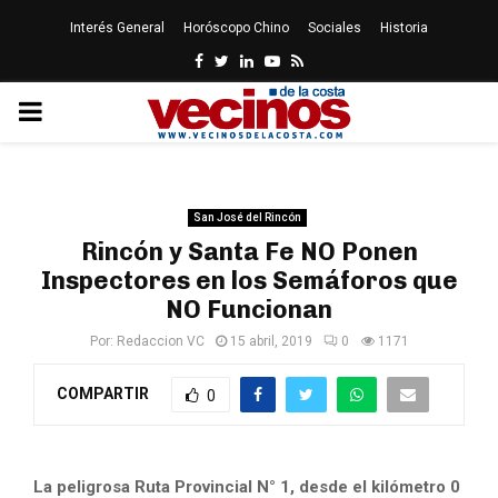
Interés General
Horóscopo Chino
Sociales
Historia
Facebook
Twitter
Linkedin
Youtube
Rss
PRIMARY
MENU
San José del Rincón
Rincón y Santa Fe NO Ponen
Inspectores en los Semáforos que
NO Funcionan
Por:
Redaccion VC
15 abril, 2019
0
1171
COMPARTIR
0
La peligrosa Ruta Provincial N° 1, desde el kilómetro 0