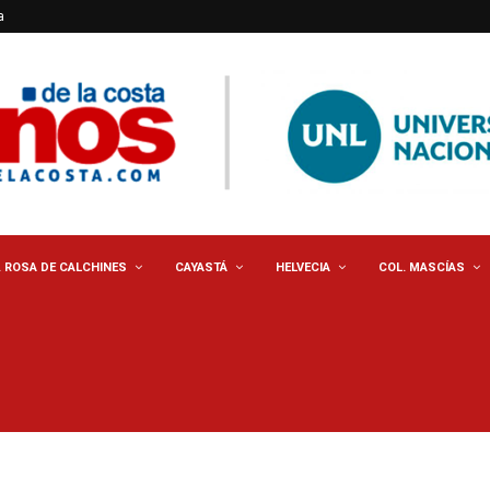
a
. ROSA DE CALCHINES
CAYASTÁ
HELVECIA
COL. MASCÍAS