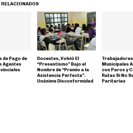
 RELACIONADOS
 de Pago de
Docentes, Volvió El
Trabajadores
os Agentes
“Presentismo” Bajo el
Municipales 
vinciales
Nombre de “Premio a la
con Paros y C
Asistencia Perfecta”.
Rutas Si No S
Unánime Disconformidad
Paritarias