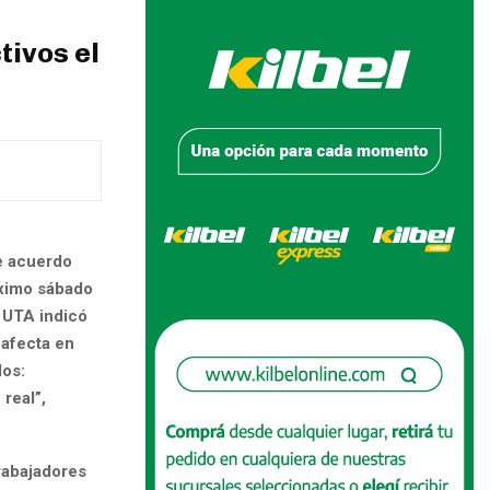
tivos el
e acuerdo
óximo sábado
 UTA indicó
 afecta en
dos:
real”,
rabajadores