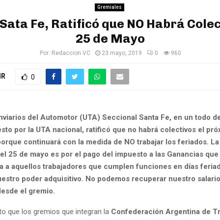
Gremiales
Sata Fe, Ratificó que NO Habrá Colec
25 de Mayo
Por:
Redaccion VC
23 mayo, 2019
0
960
IR
0
nviarios del Automotor (UTA) Seccional Santa Fe, en un todo d
sto por la UTA nacional, ratificó que no habrá colectivos el pr
orque continuará con la medida de NO trabajar los feriados. La
del 25 de mayo es por el pago del impuesto a las Ganancias que
 a aquellos trabajadores que cumplen funciones en días feria
estro poder adquisitivo. No podemos recuperar nuestro salario 
desde el gremio.
rto que los gremios que integran la
Confederación Argentina de T