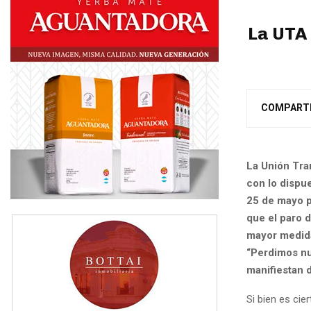
La UTA 
COMPART
La Unión Tra
con lo dispue
25 de mayo p
que el paro 
mayor medida
“Perdimos nu
manifiestan 
Si bien es cie