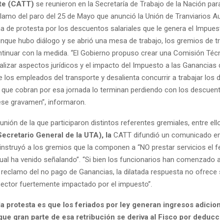
rte (CATT)
se reunieron en la Secretaría de Trabajo de la Nación para
eclamo del paro del 25 de Mayo que anunció la Unión de Tranviarios 
a de protesta por los descuentos salariales que le genera el Impues
nque hubo diálogo y se abrió una mesa de trabajo, los gremios de t
ntinuar con la medida. “El Gobierno propuso crear una Comisión Técn
alizar aspectos jurídicos y el impacto del Impuesto a las Ganancias 
de los empleados del transporte y desalienta concurrir a trabajar los 
s que cobran por esa jornada lo terminan perdiendo con los descuen
se gravamen”, informaron.
unión de la que participaron distintos referentes gremiales, entre el
ecretario General de la UTA), la
CATT difundió un comunicado en
instruyó a los gremios que la componen a “NO prestar servicios el fe
cual ha venido señalando”. “Si bien los funcionarios han comenzado a
l reclamo del no pago de Ganancias, la dilatada respuesta no ofrece
sector fuertemente impactado por el impuesto”.
la protesta es que los feriados por ley generan ingresos adicio
ue gran parte de esa retribución se deriva al Fisco por deduc