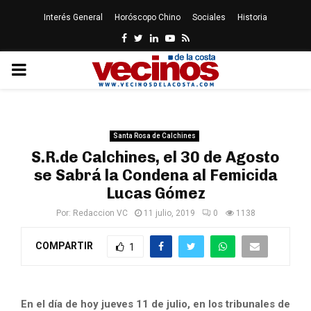
Interés General
Horóscopo Chino
Sociales
Historia
Facebook
Twitter
Linkedin
Youtube
Rss
PRIMARY
MENU
Santa Rosa de Calchines
S.R.de Calchines, el 30 de Agosto
se Sabrá la Condena al Femicida
Lucas Gómez
Por:
Redaccion VC
11 julio, 2019
0
1138
COMPARTIR
1
En el día de hoy jueves 11 de julio, en los tribunales de