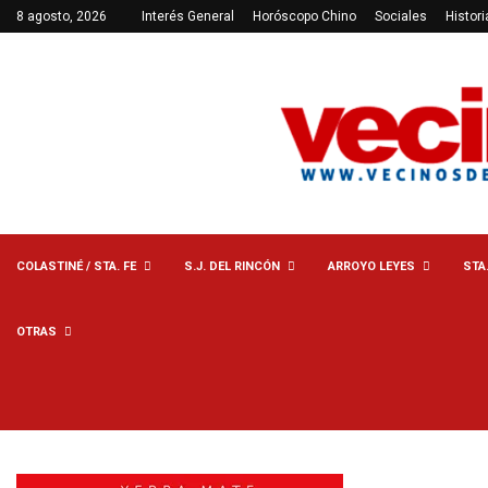
8 agosto, 2026
Interés General
Horóscopo Chino
Sociales
Histori
COLASTINÉ / STA. FE
S.J. DEL RINCÓN
ARROYO LEYES
STA
OTRAS