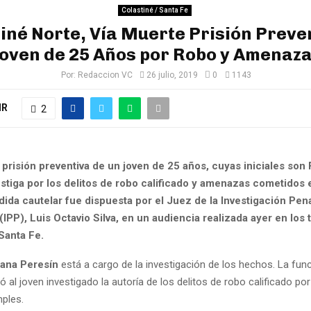
Colastiné / Santa Fe
iné Norte, Vía Muerte Prisión Preve
oven de 25 Años por Robo y Amenaz
Por:
Redaccion VC
26 julio, 2019
0
1143
IR
2
prisión preventiva de un joven de 25 años, cuyas iniciales son F
estiga por los delitos de robo calificado y amenazas cometidos 
ida cautelar fue dispuesta por el Juez de la Investigación Pen
(IPP), Luis Octavio Silva, en un audiencia realizada ayer en los 
Santa Fe.
sana Peresín
está a cargo de la investigación de los hechos. La func
ó al joven investigado la autoría de los delitos de robo calificado po
ples.