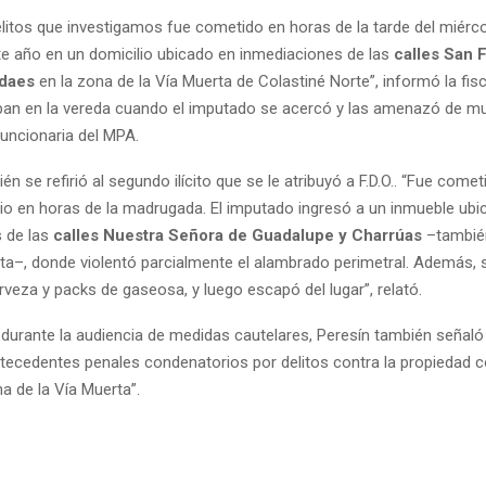
elitos que investigamos fue cometido en horas de la tarde del miérc
te año en un domicilio ubicado en inmediaciones de las
calles San 
ndaes
en la zona de la Vía Muerta de Colastiné Norte”, informó la fisc
ban en la vereda cuando el imputado se acercó y las amenazó de mu
funcionaria del MPA.
ién se refirió al segundo ilícito que se le atribuyó a F.D.O.. “Fue come
ulio en horas de la madrugada. El imputado ingresó a un inmueble ub
 de las
calles Nuestra Señora de Guadalupe y Charrúas
–también
rta–, donde violentó parcialmente el alambrado perimetral. Además, 
veza y packs de gaseosa, y luego escapó del lugar”, relató.
, durante la audiencia de medidas cautelares, Peresín también señaló
 antecedentes penales condenatorios por delitos contra la propiedad
a de la Vía Muerta”.