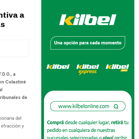
ntiva a
as
.D.O., a
en Colastiné
al
tribunales de
ionaria del
r efracción y