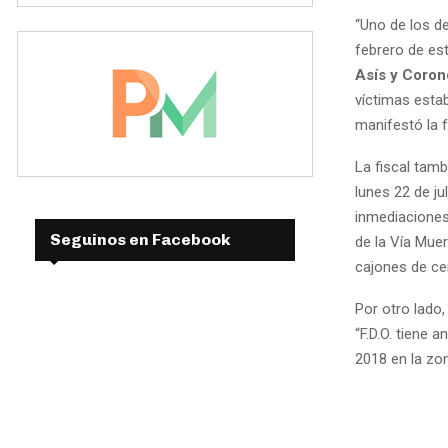
“Uno de los d
febrero de es
Asís y Coro
víctimas esta
manifestó la 
La fiscal tamb
lunes 22 de j
inmediaciones
Seguinos en Facebook
de la Vía Mue
cajones de cer
Por otro lado
“F.D.O. tiene
2018 en la zon