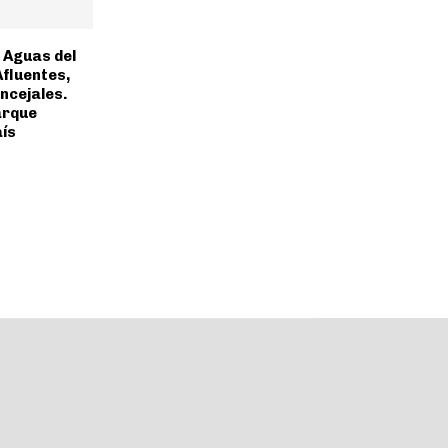
 Aguas del
Afluentes,
ncejales.
arque
aís