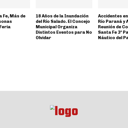
a Fe, Más de
18 Años de la Inundación
Accidentes en
sonas
del Río Salado. El Concejo
Río Paraná y 
 Feria
Municipal Organiza
Reunión de Co
Distintos Eventos para No
Santa Fe 3º P
Olvidar
Náutico del P