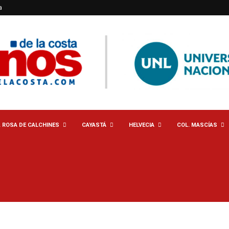
a
. ROSA DE CALCHINES
CAYASTÁ
HELVECIA
COL. MASCÍAS