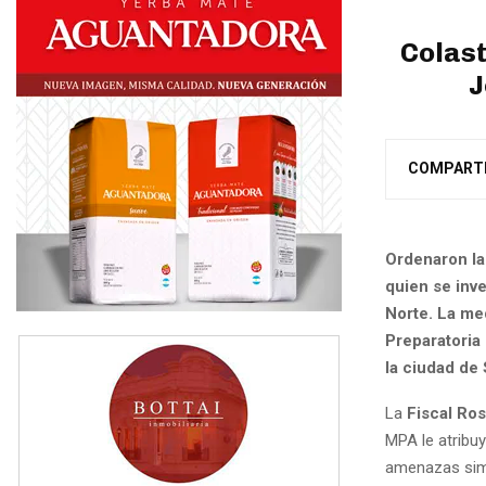
Colast
J
COMPART
Ordenaron la 
quien se inv
Norte. La med
Preparatoria 
la ciudad de 
La
Fiscal Ro
MPA le atribuy
amenazas sim