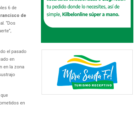
oles 6 de
Francisco de
al. “Dos
erte”,
tido el pasado
icado en
 en la zona
sustrajo
 que
 cometidos en