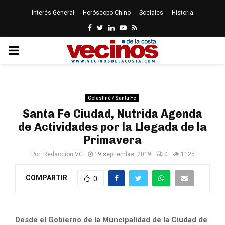
Interés General
Horóscopo Chino
Sociales
Historia
Facebook
Twitter
Linkedin
Youtube
Rss
PRIMARY
MENU
Colastiné / Santa Fe
Santa Fe Ciudad, Nutrida Agenda
de Actividades por la Llegada de la
Primavera
Por:
Redaccion VC
19 septiembre, 2019
0
1125
COMPARTIR
0
Desde el Gobierno de la Muncipalidad de la Ciudad de