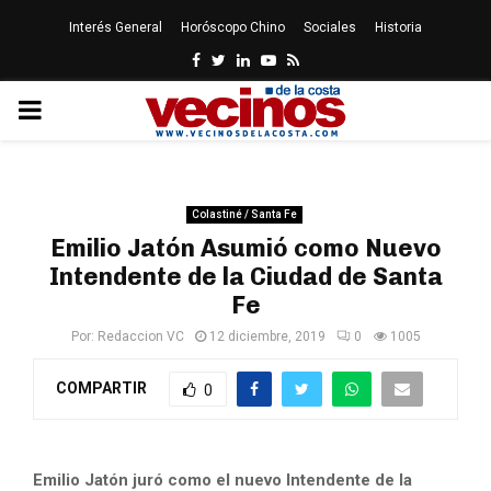
Interés General
Horóscopo Chino
Sociales
Historia
Facebook
Twitter
Linkedin
Youtube
Rss
PRIMARY
MENU
Colastiné / Santa Fe
Emilio Jatón Asumió como Nuevo
Intendente de la Ciudad de Santa
Fe
Por:
Redaccion VC
12 diciembre, 2019
0
1005
COMPARTIR
0
Emilio Jatón juró como el nuevo Intendente de la