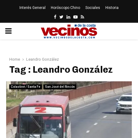
Interés General
Horóscopo Chino
Sociales
Historia
Facebook
Twitter
Linkedin
Youtube
Rss
PRIMARY
MENU
Home
Leandro González
Tag : Leandro González
Colastiné / Santa Fe
San José del Rincón