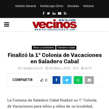
Interés General
Horóscopo Chino
Sociales
Historia
Facebook
Twitter
Linkedin
Youtube
Rss
PRIMARY
MENU
Otras Localidades
Saladero Cabal
Finalizó la 1° Colonia de Vacaciones
en Saladero Cabal
Por:
Redaccion VC
29 febrero, 2020
0
4174
COMPARTIR
0
La Comuna de Saladero Cabal finalizó su 1° Colonia
de Vacaciones para niños y niñas de su localidad,