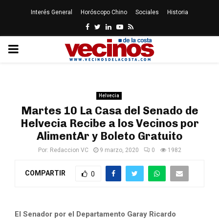
Interés General
Horóscopo Chino
Sociales
Historia
Facebook
Twitter
Linkedin
Youtube
Rss
PRIMARY
MENU
Helvecia
Martes 10 La Casa del Senado de
Helvecia Recibe a los Vecinos por
AlimentAr y Boleto Gratuito
Por:
Redaccion VC
9 marzo, 2020
0
1982
COMPARTIR
0
El Senador por el Departamento Garay Ricardo