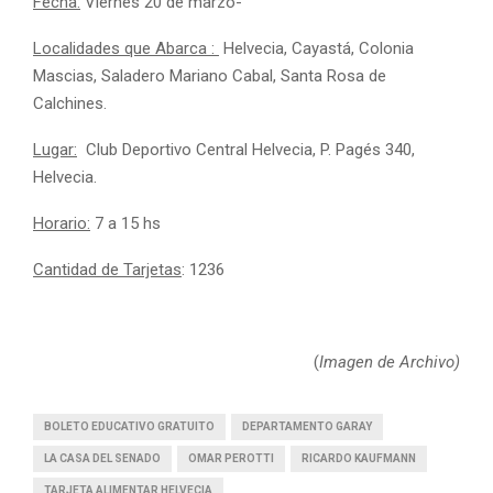
Fecha:
Viernes 20 de marzo-
Localidades que Abarca :
Helvecia, Cayastá, Colonia
Mascias, Saladero Mariano Cabal, Santa Rosa de
Calchines.
Lugar:
Club Deportivo Central Helvecia, P. Pagés 340,
Helvecia.
Horario:
7 a 15 hs
Cantidad de Tarjetas
: 1236
(
Imagen de Archivo)
BOLETO EDUCATIVO GRATUITO
DEPARTAMENTO GARAY
LA CASA DEL SENADO
OMAR PEROTTI
RICARDO KAUFMANN
TARJETA ALIMENTAR HELVECIA