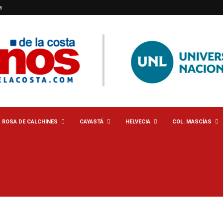
a
. ROSA DE CALCHINES
CAYASTÁ
HELVECIA
COL. MASCÍAS