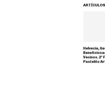
ARTÍCULOS
Helvecia, G
Beneficiosa
Vecinos. 2° F
Pastelito A