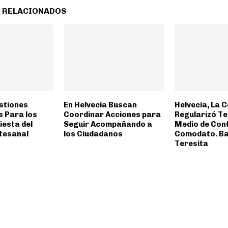
 RELACIONADOS
estiones
En Helvecia Buscan
Helvecia, La
s Para los
Coordinar Acciones para
Regularizó T
iesta del
Seguir Acompañando a
Medio de Con
rtesanal
los Ciudadanos
Comodato. Ba
Teresita