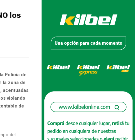
NO los
a Policía de
n la zona de
l, acentuadas
los violando
tentable de
ampo del