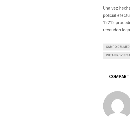
Una vez hecha
policial efect
12212 procedi
recaudos lega
CAMPO DEL MED
RUTA PROVINCIA
COMPART