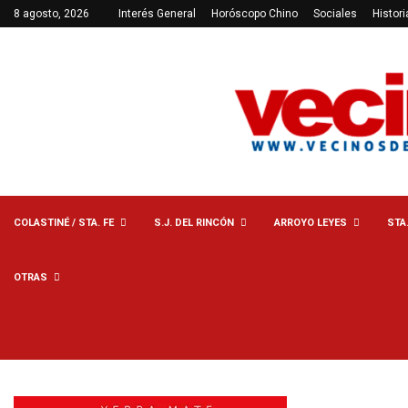
8 agosto, 2026
Interés General
Horóscopo Chino
Sociales
Histori
COLASTINÉ / STA. FE
S.J. DEL RINCÓN
ARROYO LEYES
STA
OTRAS