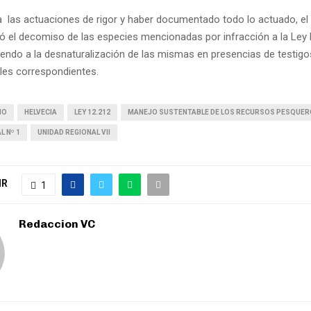
 las actuaciones de rigor y haber documentado todo lo actuado, el
uó el decomiso de las especies mencionadas por infracción a la Ley 
endo a la desnaturalización de las mismas en presencias de testigos
les correspondientes.
IO
HELVECIA
LEY 12.212
MANEJO SUSTENTABLE DE LOS RECURSOS PESQUE
L Nº 1
UNIDAD REGIONAL VII
IR
1
Redaccion VC