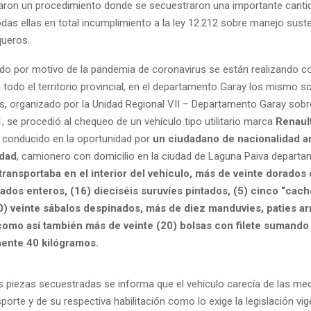
aron un procedimiento donde se secuestraron una importante canti
das ellas en total incumplimiento a la ley 12.212 sobre manejo suste
queros.
o por motivo de la pandemia de coronavirus se están realizando c
 todo el territorio provincial, en el departamento Garay los mismo so
os, organizado por la Unidad Regional VII – Departamento Garay sobr
1, se procedió al chequeo de un vehículo tipo utilitario marca
Renaul
conducido en la oportunidad por
un ciudadano de nacionalidad a
edad
, camionero con domicilio en la ciudad de Laguna Paiva depart
transportaba en el interior del vehículo, más de veinte dorados
ados enteros, (16) dieciséis suruvíes pintados, (5) cinco “cach
20) veinte sábalos despinados, más de diez manduvies, paties a
omo así también más de veinte (20) bolsas con filete sumando
ente 40 kilógramos.
 piezas secuestradas se informa que el vehículo carecía de las me
sporte y de su respectiva habilitación como lo exige la legislación vig