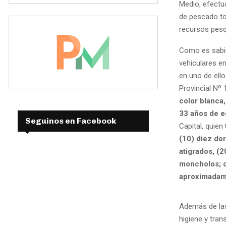
Medio, efectu
de pescado to
recursos pes
Como es sabid
vehiculares en
en uno de ell
Provincial Nº 
color blanca,
33 años de 
Seguinos en Facebook
Capital, quien
(10) diez dor
atigrados, (
moncholos; c
aproximadam
Además de las
higiene y tran