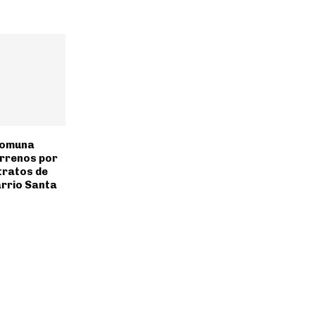
 Comuna
errenos por
tratos de
rrio Santa