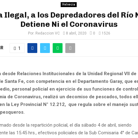
Helvecia
 Ilegal, a los Depredadores del Río 
Detiene Ni el Coronavirus
Por:
Redaccion VC
8 abril, 2020
0
1526
IR
1
desde Relaciones Institucionales de la Unidad Regional VII de l
 de Santa Fe, con competencia en el Departamento Garay, que e
dio, personal policial en ejercicio de sus funciones de contro
mia de Coronavirus, realizó un decomiso de pescados, todos el
 en la Ley Provincial N° 12.212, que regula sobre el manejo sus
 pesqueros.
mado desde la repartición policial, el día sábado 4 de abril, siendo
te las 15.45 hrs., efectivos policiales de la Sub Comisaria 4° de C