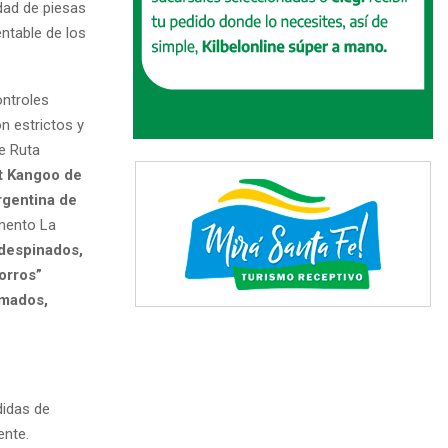
dad de piesas
ntable de los
ontroles
n estrictos y
e Ruta
t Kangoo de
rgentina de
amento La
 despinados,
orros”
rmados,
didas de
ente.