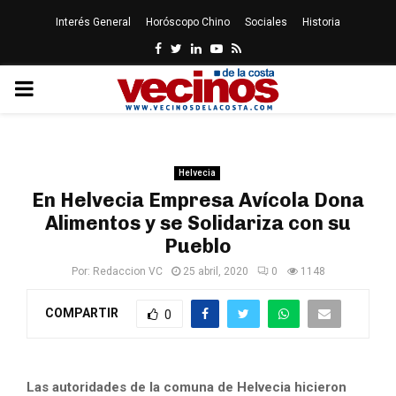
Interés General
Horóscopo Chino
Sociales
Historia
Facebook
Twitter
Linkedin
Youtube
Rss
PRIMARY
MENU
Helvecia
En Helvecia Empresa Avícola Dona
Alimentos y se Solidariza con su
Pueblo
Por:
Redaccion VC
25 abril, 2020
0
1148
COMPARTIR
0
Las autoridades de la comuna de Helvecia hicieron