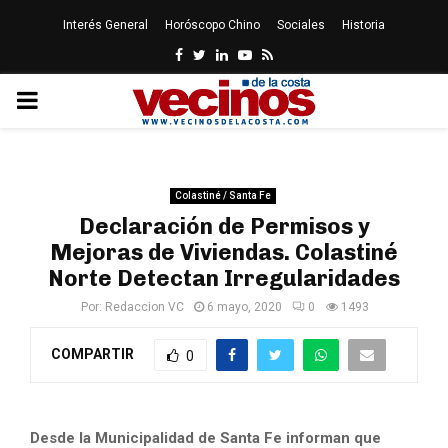
Interés General
Horóscopo Chino
Sociales
Historia
Facebook
Twitter
Linkedin
Youtube
Rss
PRIMARY
MENU
Colastiné / Santa Fe
Declaración de Permisos y
Mejoras de Viviendas. Colastiné
Norte Detectan Irregularidades
Por:
Redaccion VC
6 mayo, 2020
0
1493
COMPARTIR
0
Desde la Municipalidad de Santa Fe informan que