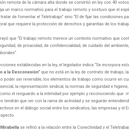
ión remota de la cámara alta donde se convirtió en ley con 40 votos
 fija un marco normativo para el trabajo remoto y sostuvo que el espír
ratar de fomentar el Teletrabajo” sino “El de fijar las condiciones p
ral que requiere la protección de derechos y garantías de los trabaj
rayó que “El trabajo remoto merece un contexto normativo que co
eguridad, de privacidad, de confidencialidad, de cuidado del ambiente,
borales”.
ecciones establecidas en la ley, el legislador indica “Se incorpora e
o a la Desconexión”
que no está en la ley de contrato de trabajo, l
 o poder ser reversible, los elementos de trabajo como ocurre en cu
encial, la representación sindical, la normas de seguridad e higiene,
como el resguardo a la intimidad por ejemplo y reconociendo que 
es tendrán que ver con la rama de actividad y se seguirán entendien
ctivos en el diálogo social entre los sindicatos, las empresas y el E
especto.
,
Mirabella
se refirió a la relación entre la Conectividad y el Teletrab