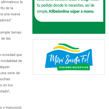
 afirmativos la
itu de la
ara una nueva
adores”.
ntemple temas
 de las
sta novedad que
a modalidad de
alquier
 una serie de
muchas
do en los
stado”,
ajo y mencionó