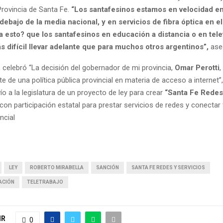
Provincia de Santa Fe.
“Los santafesinos estamos en velocidad en
debajo de la media nacional, y en servicios de fibra óptica en e
a esto? que los santafesinos en educación a distancia o en tele
 difícil llevar adelante que para muchos otros argentinos”,
ase
 celebró “La decisión del gobernador de mi provincia,
Omar Perotti
,
te de una política pública provincial en materia de acceso a internet”
vío a la legislatura de un proyecto de ley para crear
“Santa Fe Redes 
on participación estatal para prestar servicios de redes y conectar 
incial
LEY
ROBERTO MIRABELLA
SANCIÓN
SANTA FE REDES Y SERVICIOS
ACIÓN
TELETRABAJO
IR
0