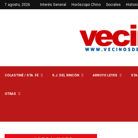
7 agosto, 2026
Interés General
Horóscopo Chino
Sociales
Histori
COLASTINÉ / STA. FE
S.J. DEL RINCÓN
ARROYO LEYES
STA
OTRAS