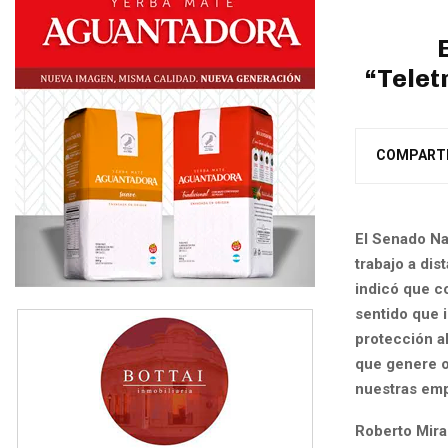
“Telet
COMPART
El Senado Nac
trabajo a dis
indicó que co
sentido que 
protección a
que genere o
nuestras emp
Roberto Mira