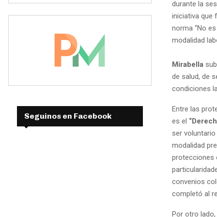
durante la ses
iniciativa que
norma “No es t
modalidad labo
Mirabella
sub
de salud, de s
condiciones la
Entre las prot
Seguinos en Facebook
es el
“Derech
ser voluntario
modalidad pres
protecciones 
particularidad
convenios cole
completó al r
Por otro lado