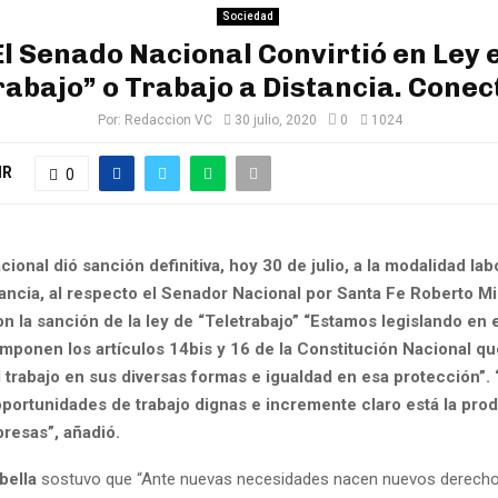
Sociedad
El Senado Nacional Convirtió en Ley e
rabajo” o Trabajo a Distancia. Conec
Por:
Redaccion VC
30 julio, 2020
0
1024
IR
0
ional dió sanción definitiva, hoy 30 de julio, a la modalidad lab
tancia, al respecto el Senador Nacional por Santa Fe Roberto Mi
n la sanción de la ley de “Teletrabajo” “Estamos legislando en
imponen los artículos 14bis y 16 de la Constitución Nacional qu
l trabajo en sus diversas formas e igualdad en esa protección”
portunidades de trabajo dignas e incremente claro está la prod
resas”, añadió.
bella
sostuvo que “Ante nuevas necesidades nacen nuevos derecho