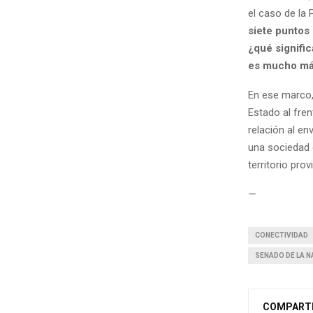
el caso de la 
siete puntos 
¿qué signific
es mucho más
En ese marco,
Estado al fren
relación al en
una sociedad c
territorio prov
—
CONECTIVIDAD
SENADO DE LA N
COMPART