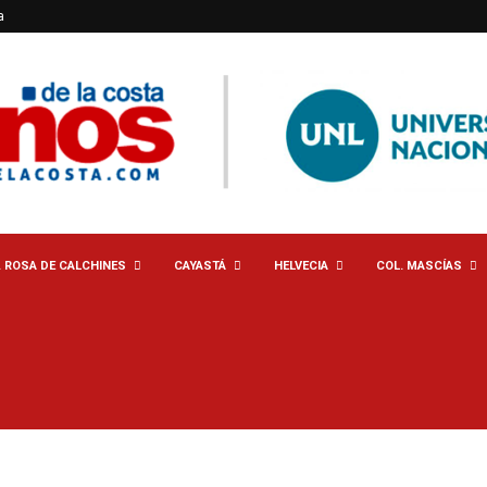
a
. ROSA DE CALCHINES
CAYASTÁ
HELVECIA
COL. MASCÍAS