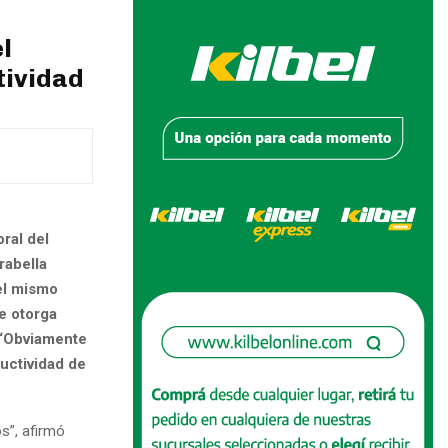
l
tividad
oral del
rabella
 el mismo
e otorga
. “Obviamente
uctividad de
s”, afirmó