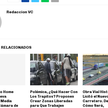
Redaccion VC
 RELACIONADOS
 o Home
Polémica, ¿Qué Hacer Con
Obra Vial Hist
ueva
Los Trapitos? Proponen
Licitó el Nuev
 Media
Crear Zonas Liberadas
Carretero. De
Cámara de
para Que Trabajen
Cómo Será,