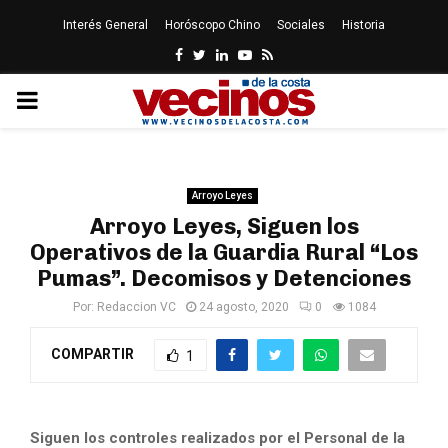
Interés General
Horóscopo Chino
Sociales
Historia
Facebook
Twitter
Linkedin
Youtube
Rss
PRIMARY
MENU
Arroyo Leyes
Arroyo Leyes, Siguen los
Operativos de la Guardia Rural “Los
Pumas”. Decomisos y Detenciones
Por:
Redaccion VC
24 agosto, 2020
0
1084
COMPARTIR
1
Siguen los controles realizados por el Personal de la