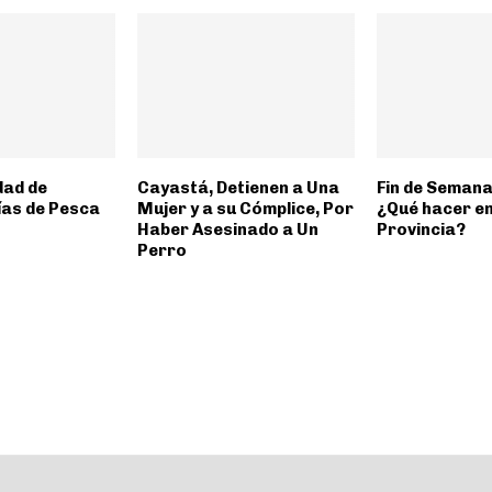
dad de
Cayastá, Detienen a Una
Fin de Semana
ías de Pesca
Mujer y a su Cómplice, Por
¿Qué hacer en
Haber Asesinado a Un
Provincia?
Perro