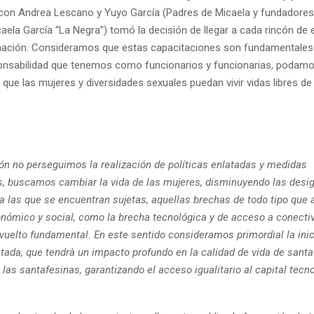
con Andrea Lescano y Yuyo García (Padres de Micaela y fundadores
ela García “La Negra”) tomó la decisión de llegar a cada rincón de 
mación. Consideramos que estas capacitaciones son fundamentales
onsabilidad que tenemos como funcionarios y funcionarias, podamo
 que las mujeres y diversidades sexuales puedan vivir vidas libres de 
ión no perseguimos la realización de políticas enlatadas y medidas
 buscamos cambiar la vida de las mujeres, disminuyendo las desi
 a las que se encuentran sujetas, aquellas brechas de todo tipo que 
onómico y social, como la brecha tecnológica y de acceso a conecti
 vuelto fundamental. En este sentido consideramos primordial la inic
ada, que tendrà un impacto profundo en la calidad de vida de santa
 las santafesinas, garantizando el acceso igualitario al capital tecno