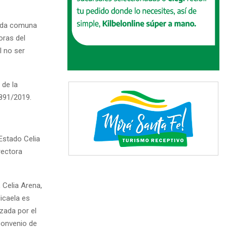
ada comuna
oras del
l no ser
 de la
3891/2019.
 Estado Celia
rectora
 Celia Arena,
icaela es
zada por el
convenio de