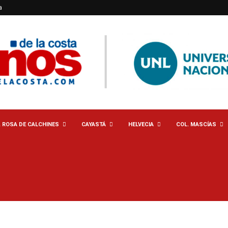
a
. ROSA DE CALCHINES
CAYASTÁ
HELVECIA
COL. MASCÍAS