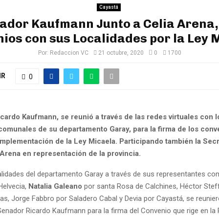
Cayastá
nador Kaufmann Junto a Celia Arena,
ios con sus Localidades por la Ley 
Por:
Redaccion VC
21 octubre, 2020
0
1700
IR
0
cardo Kaufmann, se reunió a través de las redes virtuales con l
comunales de su departamento Garay, para la firma de los conv
 implementación de la Ley Micaela. Participando también la Sec
 Arena en representación de la provincia.
alidades del departamento Garay a través de sus representantes c
Helvecia,
Natalia Galeano
por santa Rosa de Calchines, Héctor Stef
as, Jorge Fabbro por Saladero Cabal y Devia por Cayastá, se reunie
 Senador Ricardo Kaufmann para la firma del Convenio que rige en la 