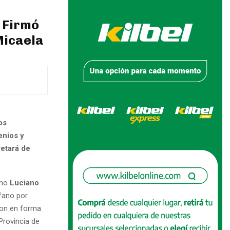
 Firmó
Micaela
os
enios y
retará de
omo
Luciano
fano por
ron en forma
Provincia de