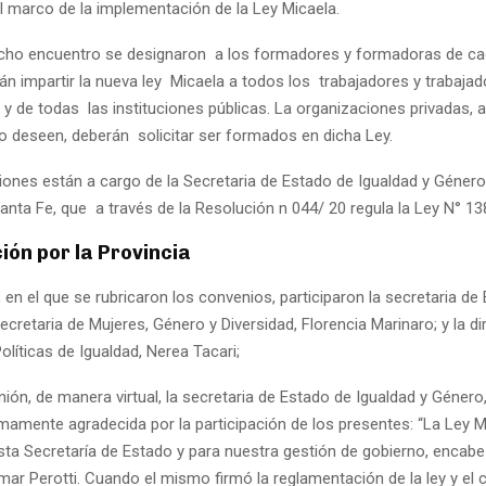
el marco de la implementación de la Ley Micaela.
cho encuentro se designaron a los formadores y formadoras de c
n impartir la nueva ley Micaela a todos los trabajadores y trabajad
 y de todas las instituciones públicas. La organizaciones privadas, a
 lo deseen, deberán solicitar ser formados en dicha Ley.
iones están a cargo de la Secretaria de Estado de Igualdad y Género
anta Fe, que a través de la Resolución n 044/ 20 regula la Ley N° 1
ión por la Provincia
 en el que se rubricaron los convenios, participaron la secretaria de
ecretaria de Mujeres, Género y Diversidad, Florencia Marinaro; y la di
Políticas de Igualdad, Nerea Tacari;
nión, de manera virtual, la secretaria de Estado de Igualdad y Género,
amente agradecida por la participación de los presentes: “La Ley M
esta Secretaría de Estado y para nuestra gestión de gobierno, encabe
ar Perotti. Cuando el mismo firmó la reglamentación de la ley y el 