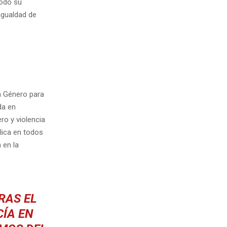
todo su
igualdad de
n Género para
da en
ro y violencia
lica en todos
 en la
RAS EL
CÍA EN