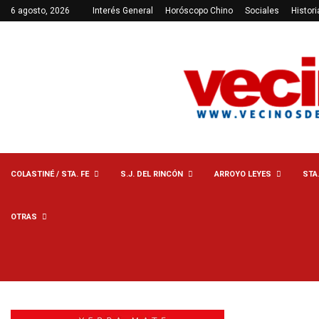
6 agosto, 2026
Interés General
Horóscopo Chino
Sociales
Histori
COLASTINÉ / STA. FE
S.J. DEL RINCÓN
ARROYO LEYES
STA
OTRAS