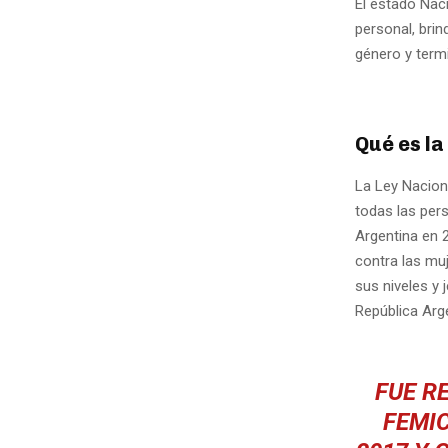
El estado Naci
personal, bri
género y termi
Qué es la
La Ley Nacion
todas las per
Argentina en 2
contra las mu
sus niveles y 
República Arg
FUE R
FEMIC