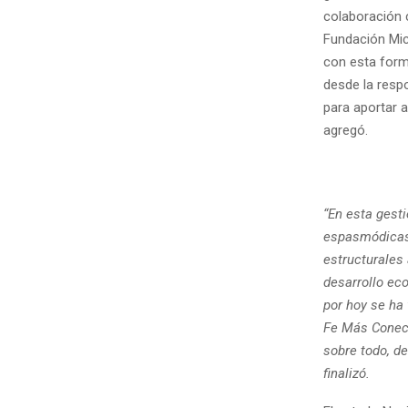
colaboración 
Fundación Mica
con esta for
desde la resp
para aportar a
agregó.
“En esta gest
espasmódicas,
estructurales
desarrollo ec
por hoy se ha
Fe Más Conect
sobre todo, de
finalizó.