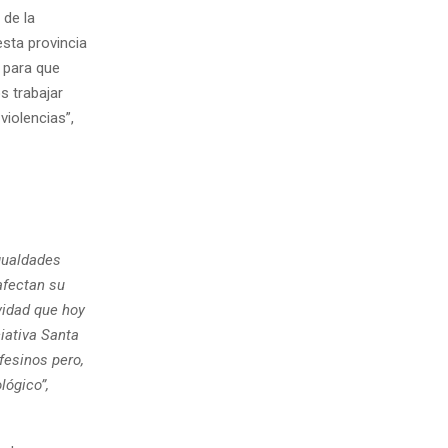
 de la
esta provincia
 para que
s trabajar
violencias”,
gualdades
afectan su
vidad que hoy
iativa Santa
fesinos pero,
lógico”,