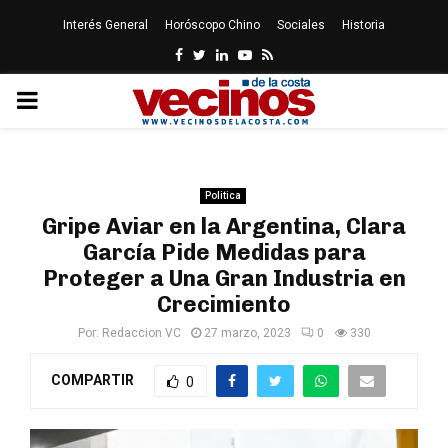
Interés General
Horóscopo Chino
Sociales
Historia
Facebook
Twitter
Linkedin
Youtube
Rss
PRIMARY
MENU
Politica
Gripe Aviar en la Argentina, Clara
García Pide Medidas para
Proteger a Una Gran Industria en
Crecimiento
Por:
Redaccion VC
27 marzo, 2023
0
330
COMPARTIR
0