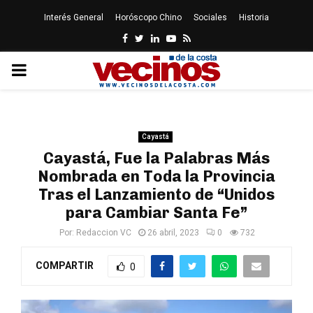
Interés General
Horóscopo Chino
Sociales
Historia
Facebook
Twitter
Linkedin
Youtube
Rss
PRIMARY
MENU
Cayastá
Cayastá, Fue la Palabras Más
Nombrada en Toda la Provincia
Tras el Lanzamiento de “Unidos
para Cambiar Santa Fe”
Por:
Redaccion VC
26 abril, 2023
0
732
COMPARTIR
0