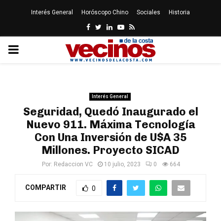
Interés General
Horóscopo Chino
Sociales
Historia
Facebook
Twitter
Linkedin
Youtube
Rss
PRIMARY
MENU
Interés General
Seguridad, Quedó Inaugurado el
Nuevo 911. Máxima Tecnología
Con Una Inversión de U$A 35
Millones. Proyecto SICAD
Por:
Redaccion VC
10 julio, 2023
0
664
COMPARTIR
0