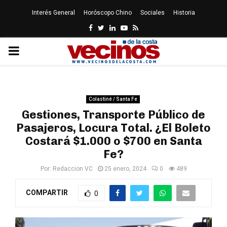
Interés General
Horóscopo Chino
Sociales
Historia
Facebook
Twitter
Linkedin
Youtube
Rss
PRIMARY
MENU
Colastiné / Santa Fe
Gestiones, Transporte Público de
Pasajeros, Locura Total. ¿El Boleto
Costará $1.000 o $700 en Santa
Fe?
Por:
Redaccion VC
25 enero, 2024
0
489
COMPARTIR
0