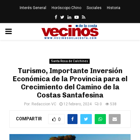
Interés General
Horóscopo Chino
Sociales
Historia
Facebook
Twitter
Linkedin
Youtube
Rss
PRIMARY
MENU
Santa Rosa de Calchines
Turismo, Importante Inversión
Económica de la Provincia para el
Crecimiento del Camino de la
Costas Santafesina
Por:
Redaccion VC
12 febrero, 2024
0
538
COMPARTIR
0