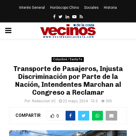
Interés General
Horóscopo Chino
Sociales
Historia
Facebook
Twitter
Linkedin
Youtube
Rss
PRIMARY
MENU
Colastiné / Santa Fe
Transporte de Pasajeros, Injusta
Discriminación por Parte de la
Nación, Intendentes Marchan al
Congreso a Reclamar
Por:
Redaccion VC
22 mayo, 2024
0
305
COMPARTIR
0