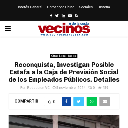
Interés General
Horóscopo Chino
Sociales
Historia
Facebook
Twitter
Linkedin
Youtube
Rss
PRIMARY
MENU
Otras Localidades
Reconquista, Investigan Posible
Estafa a la Caja de Previsión Social
de los Empleados Públicos. Detalles
Por:
Redaccion VC
5 noviembre, 2024
0
459
COMPARTIR
0