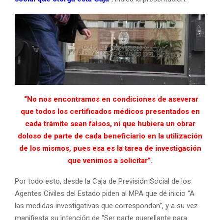
“No nos encontramos en condiciones de aseverar
que todos los certificados médicos presentados en
cada trámite sean falsos, ni que hubiera un obrar
doloso de parte de cada beneficiario en la utilización
de los mismos, pues esa es la tarea de investigación
que venimos a solicitar”.
Por todo esto, desde la Caja de Previsión Social de los
Agentes Civiles del Estado piden al MPA que dé inicio “A
las medidas investigativas que correspondan”, y a su vez
manifiesta su intención de “Ser parte querellante para