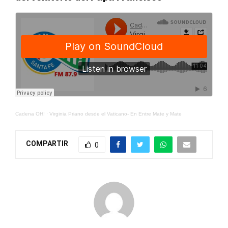
Cadena OH!
·
Virginia Priano desde el Vaticano- En Entre Mate y Mate
COMPARTIR
0