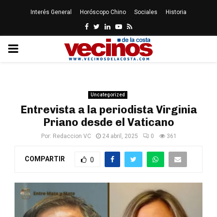
Interés General
Horóscopo Chino
Sociales
Historia
Facebook
Twitter
Linkedin
Youtube
Rss
PRIMARY
MENU
Uncategorized
Entrevista a la periodista Virginia
Priano desde el Vaticano
Por:
Redaccion VC
24 abril, 2025
0
361
COMPARTIR
0