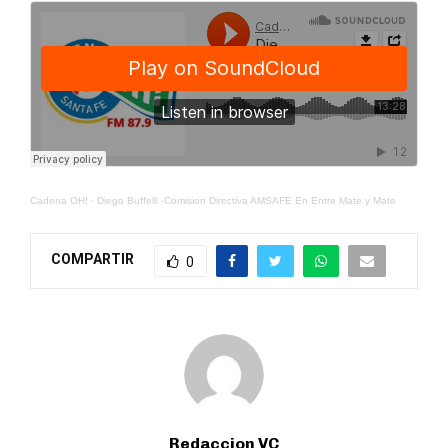
Cadena OH!
·
Diego Buffelli -Comision Directiva AMSAFE En Entre Mate y Mate
COMPARTIR
0
Redaccion VC