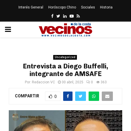
Interés General
Horóscopo Chino
Sociales
Historia
Facebook
Twitter
Linkedin
Youtube
Rss
PRIMARY
MENU
Uncategorized
Entrevista a Diego Buffelli,
integrante de AMSAFE
Por:
Redaccion VC
30 abril, 2025
0
363
COMPARTIR
0