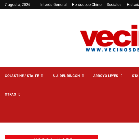
7 agosto, 2026
Interés General
Horóscopo Chino
Sociales
Histori
COLASTINÉ / STA. FE
S.J. DEL RINCÓN
ARROYO LEYES
STA
OTRAS