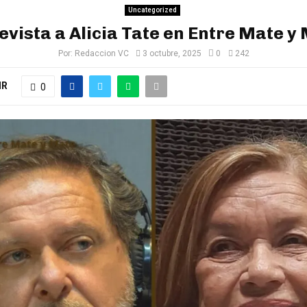
Uncategorized
evista a Alicia Tate en Entre Mate y
Por:
Redaccion VC
3 octubre, 2025
0
242
IR
0