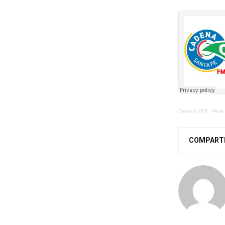
Cadena OH!
·
Alici
COMPART