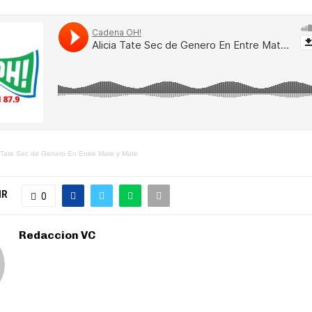
a Tate Sec de Genero En Entre Mate y Mate
IR
0
Redaccion VC