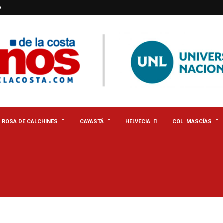
a
. ROSA DE CALCHINES
CAYASTÁ
HELVECIA
COL. MASCÍAS