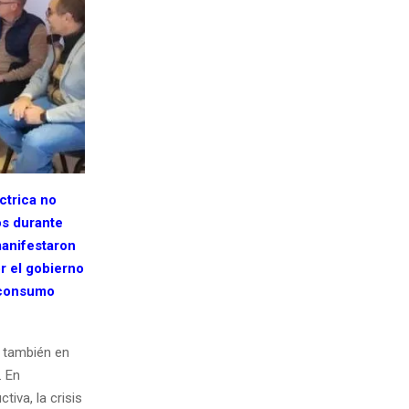
ctrica no
os durante
anifestaron
r el gobierno
n consumo
o también en
. En
iva, la crisis