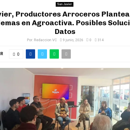
San Javier
ier, Productores Arroceros Plante
emas en Agroactiva. Posibles Soluc
Datos
Por:
Redaccion VC
9 junio, 2026
0
314
IR
0