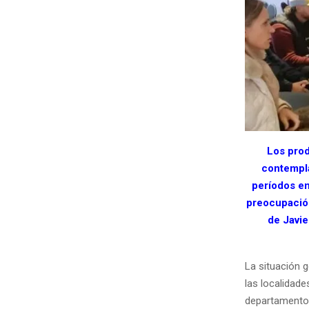
Los prod
contempla
períodos e
preocupación
de Javie
La situación 
las localidad
departamentos 