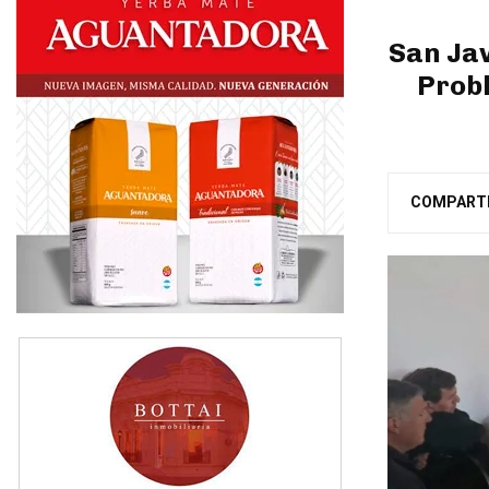
San Jav
Probl
COMPART