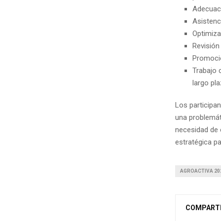
Adecuació
Asistenc
Optimiza
Revisión
Promoció
Trabajo 
largo pla
Los participa
una problemát
necesidad de 
estratégica pa
AGROACTIVA 20
COMPART