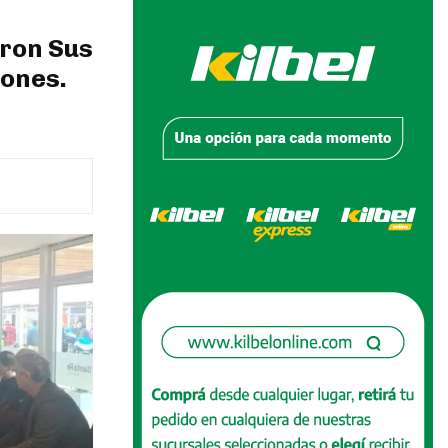
aron Sus
iones.