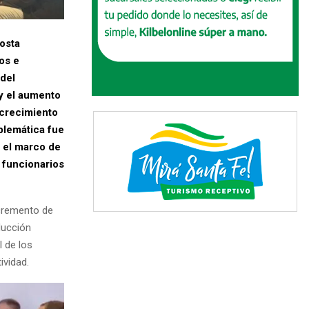
osta
os e
 del
 y el aumento
 crecimiento
blemática fue
n el marco de
 funcionarios
ncremento de
ducción
l de los
ividad.