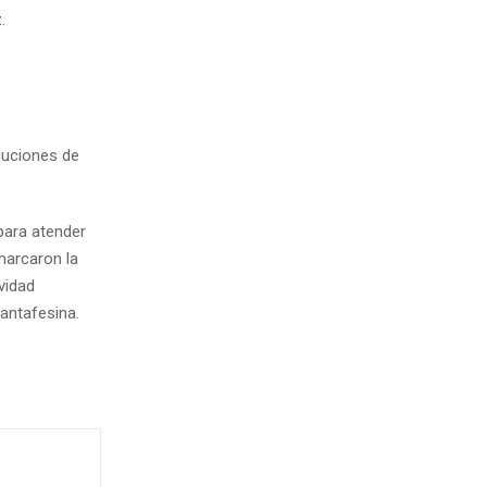
.
luciones de
para atender
marcaron la
vidad
Santafesina.