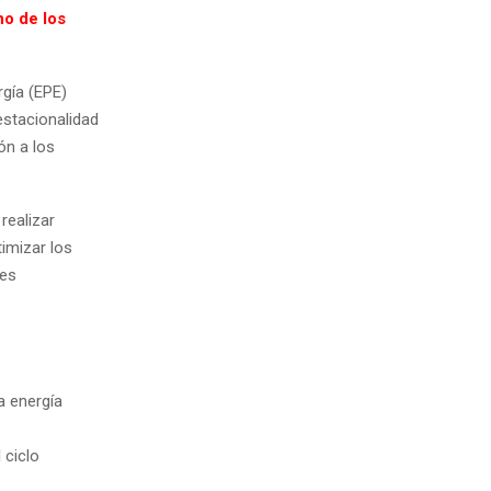
no de los
rgía (EPE)
estacionalidad
ón a los
realizar
timizar los
nes
a energía
 ciclo