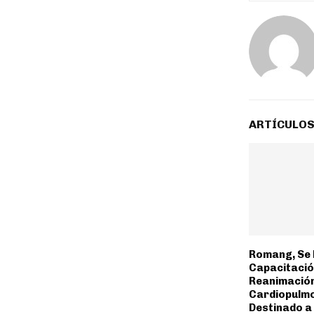
ARTÍCULOS
Romang, Se 
Capacitació
Reanimació
Cardiopulm
Destinado a