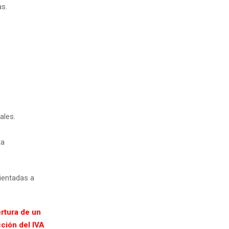
as.
ales.
ta
rientadas a
rtura de un
ción del IVA