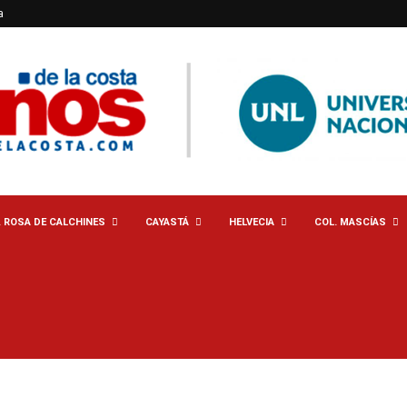
a
. ROSA DE CALCHINES
CAYASTÁ
HELVECIA
COL. MASCÍAS