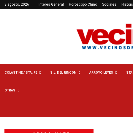
8 agosto, 2026
Interés General
Horóscopo Chino
Sociales
Histori
COLASTINÉ / STA. FE
S.J. DEL RINCÓN
ARROYO LEYES
STA
OTRAS