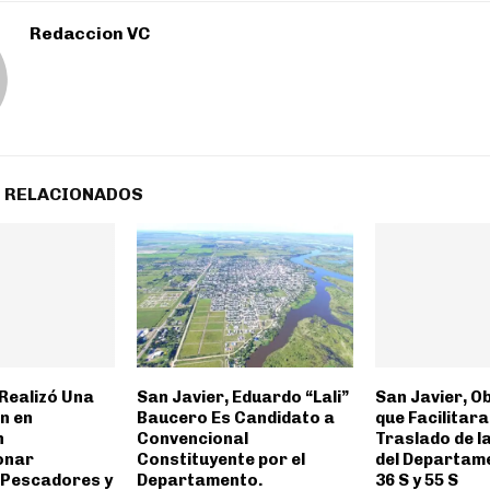
Redaccion VC
 RELACIONADOS
Realizó Una
San Javier, Eduardo “Lali”
San Javier, O
n en
Baucero Es Candidato a
que Facilitara
n
Convencional
Traslado de l
onar
Constituyente por el
del Departam
 Pescadores y
Departamento.
36 S y 55 S