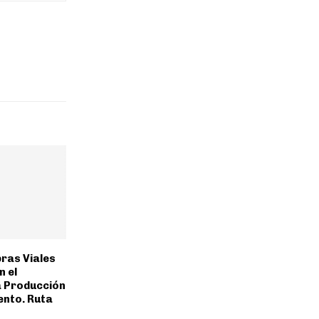
bras Viales
n el
a Producción
ento. Ruta