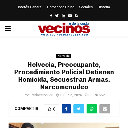
Interés General
Horóscopo Chino
Sociales
Historia
Facebook
Twitter
Linkedin
Youtube
Rss
PRIMARY
MENU
Helvecia
Helvecia, Preocupante,
Procedimiento Policial Detienen
Homicida, Secuestran Armas.
Narcomenudeo
Por:
Redaccion VC
18 junio, 2026
0
552
COMPARTIR
0