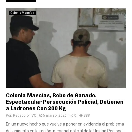
Colonia Mascías
Colonia Mascías, Robo de Ganado.
Espectacular Persecución Policial, Detienen
a Ladrones Con 200 Kg
Por:
Redaccion VC
5 marzo, 2026
0
388
En un nuevo hecho que vuelve a poner en evidencia el problema
del abigeato en la región, personal policial de la Unidad Regional