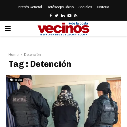
Interés General
Horóscopo Chino
Sociales
Historia
Facebook
Twitter
Linkedin
Youtube
Rss
PRIMARY
MENU
Home
Detención
Tag : Detención
Helvecia