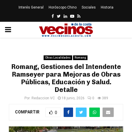
Interés General
Horóscopo Chino
Sociales
Historia
Facebook
Twitter
Linkedin
Youtube
Rss
PRIMARY
MENU
Otras Localidades
Romang
Romang, Gestiones del Intendente
Ramseyer para Mejoras de Obras
Públicas, Educación y Salud.
Detalle
Por:
Redaccion VC
18 junio, 2026
0
389
COMPARTIR
0