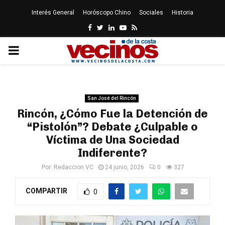
Interés General
Horóscopo Chino
Sociales
Historia
Facebook
Twitter
Linkedin
Youtube
Rss
PRIMARY
MENU
San José del Rincón
Rincón, ¿Cómo Fue la Detención de
“Pistolón”? Debate ¿Culpable o
Víctima de Una Sociedad
Indiferente?
Por:
Redaccion VC
24 junio, 2026
0
327
COMPARTIR
0