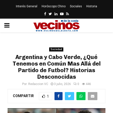
Interés General
Horóscopo Chino
Sociales
Historia
Facebook
Twitter
Linkedin
Youtube
Rss
PRIMARY
MENU
Sociedad
Argentina y Cabo Verde, ¿Qué
Tenemos en Común Mas Allá del
Partido de Futbol? Historias
Desconocidas
Por:
Redaccion VC
3 julio, 2026
0
446
COMPARTIR
1