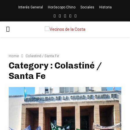
Interés General
Horóscopo Chino
Sociales
Historia
Facebook
Twitter
Linkedin
Youtube
Rss
PRIMARY
MENU
Home
Colastiné / Santa Fe
Category : Colastiné /
Santa Fe