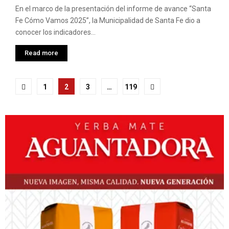
En el marco de la presentación del informe de avance “Santa
Fe Cómo Vamos 2025”, la Municipalidad de Santa Fe dio a
conocer los indicadores...
Read more
Paginación
1
2
3
…
119
de
entradas