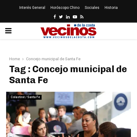
Interés General
Horóscopo Chino
Sociales
Historia
Facebook
Twitter
Linkedin
Youtube
Rss
PRIMARY
MENU
Home
Concejo municipal de Santa Fe
Tag : Concejo municipal de
Santa Fe
Colastiné / Santa Fe