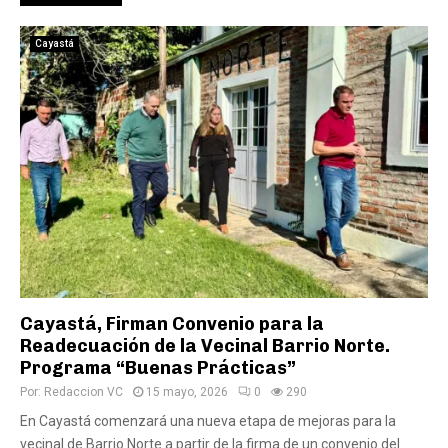
Cayastá
Cayastá, Firman Convenio para la
Readecuación de la Vecinal Barrio Norte.
Programa “Buenas Prácticas”
Por:
Redaccion VC
15 mayo, 2026
0
290
En Cayastá comenzará una nueva etapa de mejoras para la
vecinal de Barrio Norte a partir de la firma de un convenio del