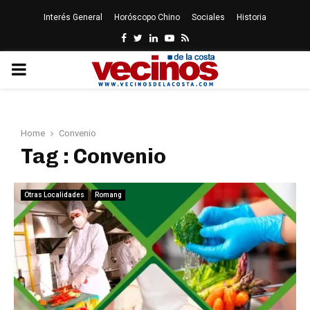
Interés General
Horóscopo Chino
Sociales
Historia
Facebook
Twitter
Linkedin
Youtube
Rss
PRIMARY
MENU
Home
Convenio
Tag : Convenio
Otras Localidades
Romang