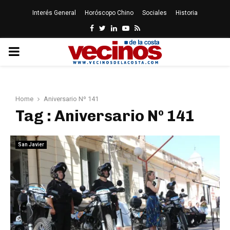
Interés General
Horóscopo Chino
Sociales
Historia
Facebook
Twitter
Linkedin
Youtube
Rss
PRIMARY
MENU
Home
Aniversario Nº 141
Tag : Aniversario Nº 141
San Javier