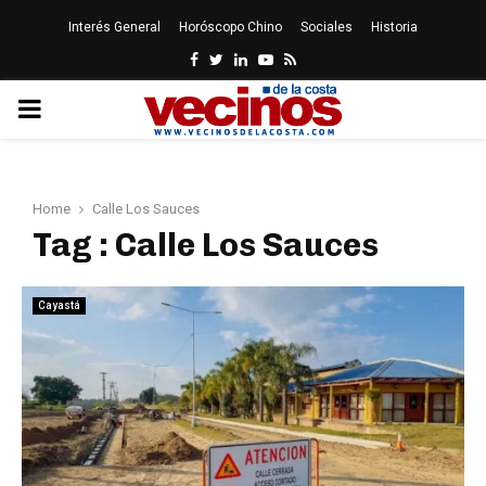
Interés General
Horóscopo Chino
Sociales
Historia
Facebook
Twitter
Linkedin
Youtube
Rss
PRIMARY
MENU
Home
Calle Los Sauces
Tag : Calle Los Sauces
Cayastá