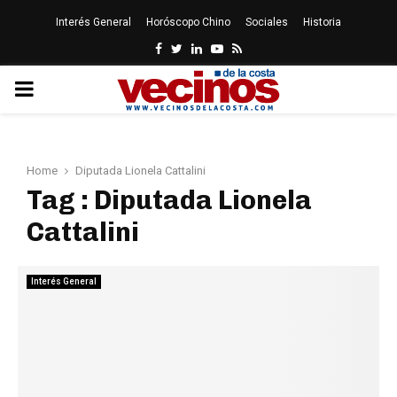
Interés General
Horóscopo Chino
Sociales
Historia
Facebook
Twitter
Linkedin
Youtube
Rss
PRIMARY
MENU
Home
Diputada Lionela Cattalini
Tag : Diputada Lionela
Cattalini
Interés General