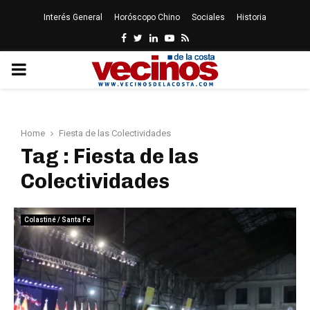
Interés General
Horóscopo Chino
Sociales
Historia
Facebook
Twitter
Linkedin
Youtube
Rss
PRIMARY
MENU
Home
Fiesta de las Colectividades
Tag : Fiesta de las
Colectividades
Colastiné / Santa Fe