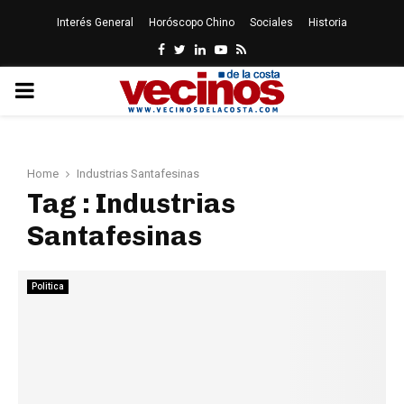
Interés General
Horóscopo Chino
Sociales
Historia
Facebook
Twitter
Linkedin
Youtube
Rss
PRIMARY
MENU
Home
Industrias Santafesinas
Tag : Industrias
Santafesinas
Politica