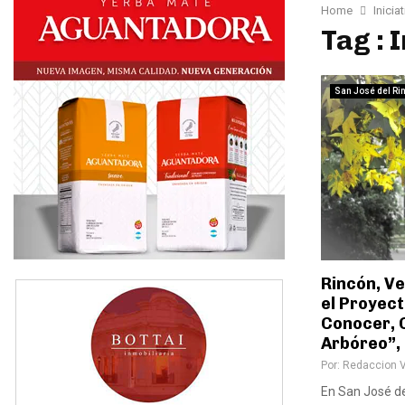
Home
Inicia
Tag : 
San José del Ri
Rincón, V
el Proyect
Conocer, 
Arbóreo”,
Por:
Redaccion 
En San José de