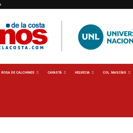
a
. ROSA DE CALCHINES
CAYASTÁ
HELVECIA
COL. MASCÍAS