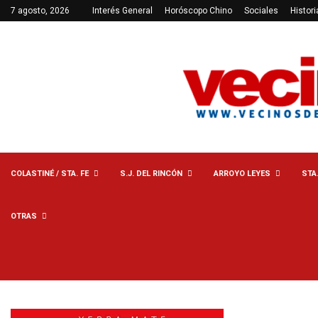
7 agosto, 2026
Interés General
Horóscopo Chino
Sociales
Histori
COLASTINÉ / STA. FE
S.J. DEL RINCÓN
ARROYO LEYES
STA
OTRAS