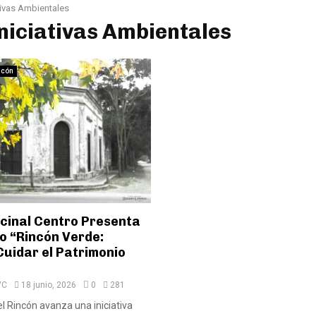
tivas Ambientales
Iniciativas Ambientales
ncón
ecinal Centro Presenta
o “Rincón Verde:
Cuidar el Patrimonio
VC
18 junio, 2026
0
281
l Rincón avanza una iniciativa