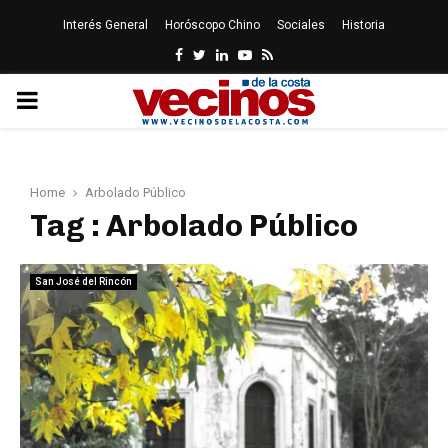
Interés General
Horóscopo Chino
Sociales
Historia
Facebook
Twitter
Linkedin
Youtube
Rss
PRIMARY
MENU
Home
Arbolado Público
Tag : Arbolado Público
San José del Rincón