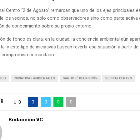
nal Centro “2 de Agosto” remarcan que uno de los ejes principales es
 de los vecinos, no solo como observadores sino como parte activa 
ón de conocimiento sobre su propio entorno.
ón de fondo es clara: en la ciudad, la conciencia ambiental aún ap
e, y este tipo de iniciativas buscan revertir esa situación a partir de
 el compromiso comunitario.
ICO
INICIATIVAS AMBIENTALES
SAN JOSÉ DEL RINCÓN
VECINAL CENTRO
IR
0
Redaccion VC