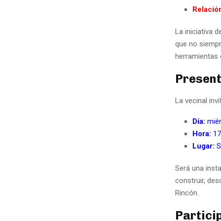
Relació
La iniciativa 
que no siempr
herramientas 
Present
La vecinal inv
Día:
miér
Hora:
17
Lugar:
S
Será una inst
construir, de
Rincón.
Partici