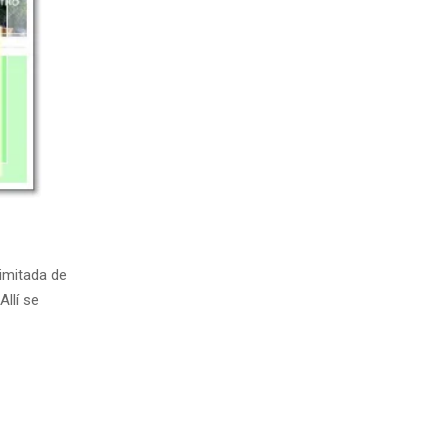
limitada de
llí se