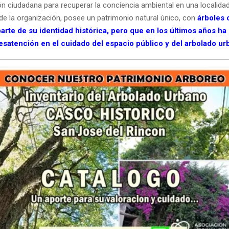
ión ciudadana para recuperar la conciencia ambiental en una localida
e la organización, posee un patrimonio natural único, con
árboles 
arte de su identidad histórica, pero que en los últimos años h
esatención en el cuidado del espacio público y del arbolado ur