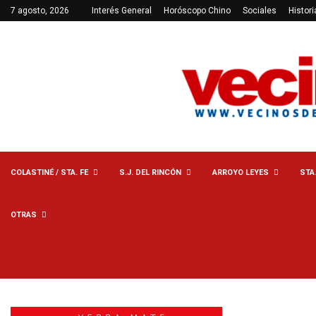
7 agosto, 2026
Interés General
Horóscopo Chino
Sociales
Histori
COLASTINÉ / STA. FE
S.J. DEL RINCÓN
ARROYO LEYES
STA
OTRAS