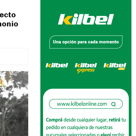
yecto
monio