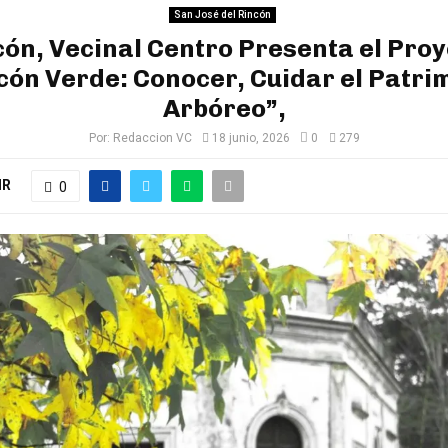
San José del Rincón
ón, Vecinal Centro Presenta el Pro
cón Verde: Conocer, Cuidar el Patri
Arbóreo”,
Por:
Redaccion VC
18 junio, 2026
0
279
IR
0