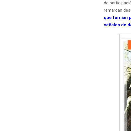
de participac
remarcan desd
que forman p
señales de d