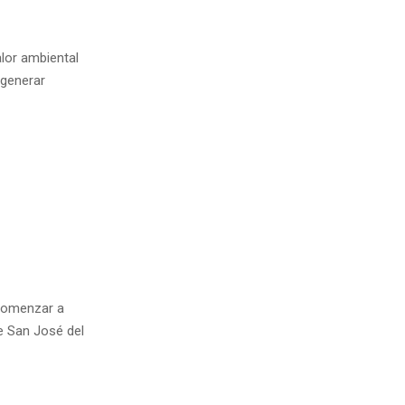
alor ambiental
 generar
 comenzar a
e San José del