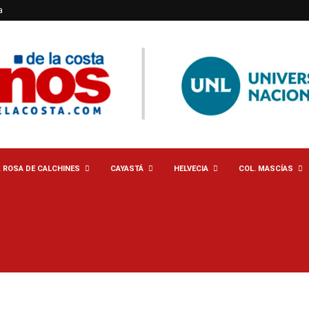
a
. ROSA DE CALCHINES
CAYASTÁ
HELVECIA
COL. MASCÍAS