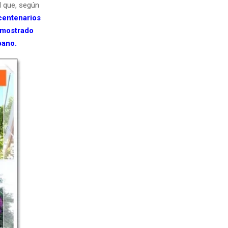
d que, según
centenarios
a mostrado
bano.