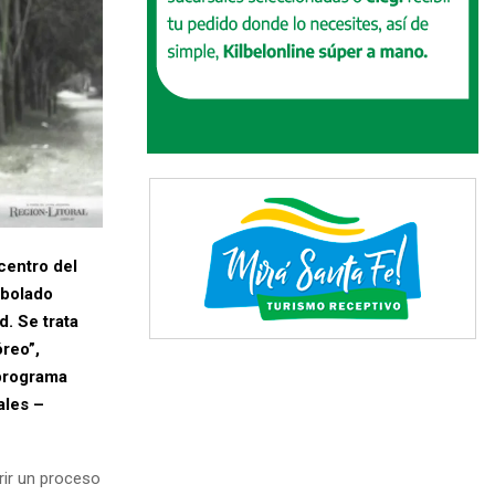
centro del
rbolado
d. Se trata
reo”,
 programa
ales –
rir un proceso