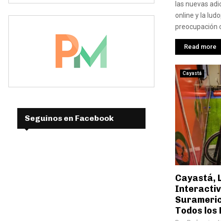
las nuevas adi
online y la lu
preocupación cr
Read more
Cayastá
Seguinos en Facebook
Cayastá, L
Interactiv
Surameric
Todos los 