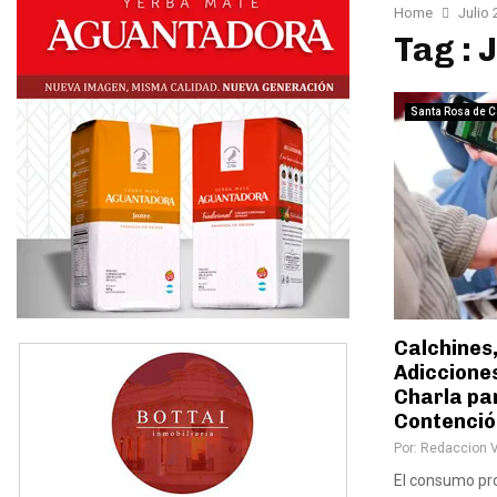
Home
Julio
Tag : 
Santa Rosa de C
Calchines,
Adicciones
Charla pa
Contenció
Por:
Redaccion 
El consumo pro