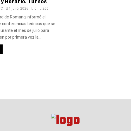
 y Horario. Turnos
VC
1 julio, 2026
0
266
dad de Romang informó el
 conferencias teóricas que se
durante el mes de julio para
n por primera vez la...