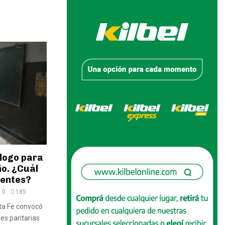
álogo para
ño. ¿Cuál
centes?
0
185
nta Fe convocó
es paritarias