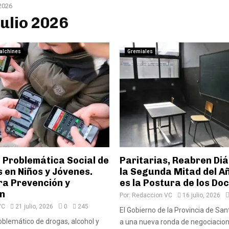
 2026
Julio 2026
alchines
Gremiales
 Problemática Social de
Paritarias, Reabren Di
 en Niños y Jóvenes.
la Segunda Mitad del A
ra Prevención y
es la Postura de los Do
n
Por:
Redaccion VC
16 julio, 2026
VC
21 julio, 2026
0
245
El Gobierno de la Provincia de Sa
blemático de drogas, alcohol y
a una nueva ronda de negociacion