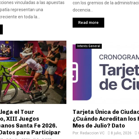
cciones vinculadas a las apuestas
con los gremios de la administraci
dopatía representan una
docencia...
eciente en toda la...
Read more
Interés General
lega el Tour
Tarjeta Única de Ciuda
o, XIII Juegos
¿Cuándo Acreditan los 
anos Santa Fe 2026.
Mes de Julio? Dato
Datos para Participar
Por:
Redaccion VC
8 julio, 2026