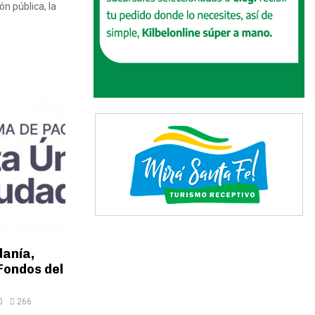
ón pública, la
danía,
Fondos del
0
266