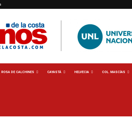
a
. ROSA DE CALCHINES
CAYASTÁ
HELVECIA
COL. MASCÍAS