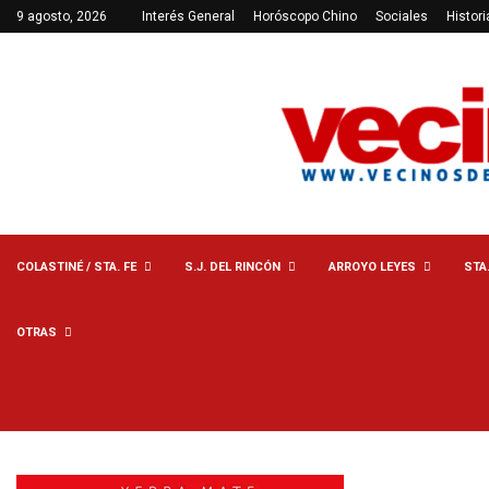
9 agosto, 2026
Interés General
Horóscopo Chino
Sociales
Histori
COLASTINÉ / STA. FE
S.J. DEL RINCÓN
ARROYO LEYES
STA
OTRAS