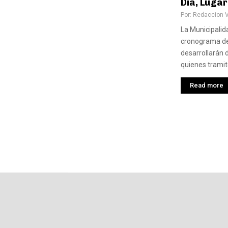
Día, Lugar
Por:
Redaccion 
La Municipali
cronograma de
desarrollarán 
quienes tramite
Read more