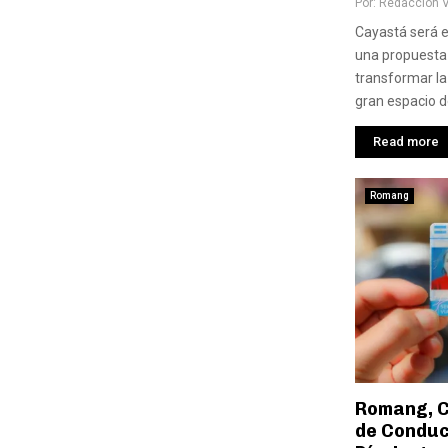
Por:
Redaccion 
Cayastá será e
una propuesta
transformar la
gran espacio de
Read more
Romang
Romang, C
de Conduci